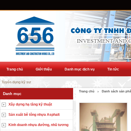
Trang chủ
Giới thiệu
Danh mục dịch vụ
Tin tức
Tuyển dụng kỹ sư
Trang chủ
Danh sách sản ph
Danh mục
Xây dựng hạ tầng kỹ thuật
Sản xuất bê tông nhựa Asphalt
Kinh doanh nhựa đường, nhũ tương