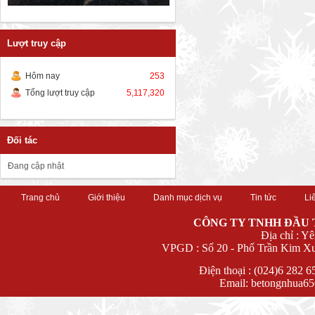
Lượt truy cập
Hôm nay
253
Tổng lượt truy cập
5,117,320
Đối tác
Đang cập nhật
Trang chủ
Giới thiệu
Danh mục dịch vụ
Tin tức
Li
CÔNG TY TNHH ĐẦU 
Địa chỉ : Y
VPGD : Số 20 - Phố Trần Kim Xu
Điện thoại : (024)6 282 
Email: betongnhua6